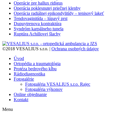
Operácie pre hallux ridigus
Operácia poklesnutej priečnej klenby
Operácia radiálnej epikondylitídy – tenisový lakeť
Tendovaginitída – lúpavý prst
Dupuytrenova kontraktúra
Syndróm karpálneho tunela
Ruptúra Achillovej šlachy
©2018 VESALIUS s.r.o. |
Ochrana osobných údajov
Úvod
Ortopédia a traumatológia
Protéza bedrového kĺbu
Rádiodiagnostika
Fotogalérie
Fotogaléria VESALIUS s.r.o. Rajec
Fotogaléria výkonov
Online objednanie
Kontakt
Menu