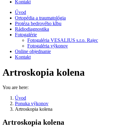
Kontakt
Úvod
Ortopédia a traumatológia
Protéza bedrového kĺbu
Rádiodiagnostika
Fotogalérie
Fotogaléria VESALIUS s.r.o. Rajec
Fotogaléria výkonov
Online objednanie
Kontakt
Artroskopia kolena
You are here:
Úvod
Ponuka výkonov
Artroskopia kolena
Artroskopia kolena