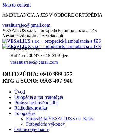
Skip to content
AMBULANCIA A JZS V ODBORE ORTOPÉDIA
vesaliusrajec@gmail.com
VESALIUS s.r.o. – ortopedická ambulancia a JZS
Neštátne zdravotnícke zariadenie
VESALIUS s.r.o.
Hollého 200/47 • 015 01 Rajec
vesaliusrajec@gmail.com
ORTOPÉDIA: 0910 999 377
RTG a SONO: 0903 407 940
Úvod
Ortopédia a traumatológia
Protéza bedrového kĺbu
Rádiodiagnostika
Fotogalérie
Fotogaléria VESALIUS s.r.o. Rajec
Fotogaléria výkonov
Online objednanie