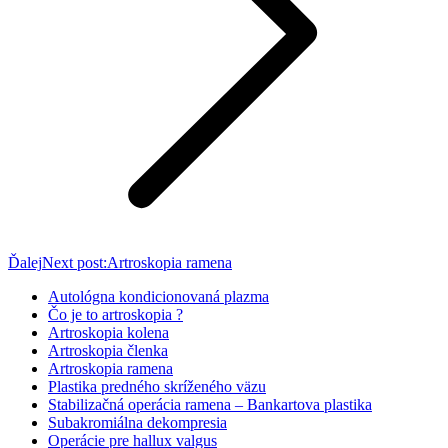
Ďalej
Next post:
Artroskopia ramena
Autológna kondicionovaná plazma
Čo je to artroskopia ?
Artroskopia kolena
Artroskopia členka
Artroskopia ramena
Plastika predného skríženého väzu
Stabilizačná operácia ramena – Bankartova plastika
Subakromiálna dekompresia
Operácie pre hallux valgus