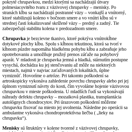
pokryté chrupavkou, medzi ktorými sa nachádzajú útvary
polmesiacovitého tvaru z väzivovej chrupavky – menisky. Po
stranách kĺbu sa nachádzajú postranné väzy – vonkajší a vnútorný,
ktoré stabilizujú koleno v bočnom smere a vo vnútri kĺbu sú v
strednej časti lokalizované skrížené väzy – predný a zadný. Tie
zabezpečujú stabilitu kolena v predozadnom smere.
Chrupavka
je bezcievne tkanivo, ktoré pokrýva vnútrokĺbne
dotykové plochy kĺbu. Spolu s kĺbnou tekutinou, ktorá sa tvorí v
kĺbnom púzdre napomáha hladkému pohybu kĺbu a zabraňuje jeho
opotrebovaniu a umožňuje pružný prenos záťaže na pohybový
aparát. V mladosti je chrupavka jemná a hladká, stárnutím postupne
vysychá, dochádza ku jej stenčovaniu až môže na niektorých
miestach, najmä v najviac zaťažovaných lokalitách, úplne
vymiznúť. Hovoríme o artróze. Pri takomto poškodení sa
artroskopicky vykonáva zahledenie povrchu chrupavky alebo pri jej
úplnom vymiznutí návrty do kosti, čím vyvoláme hojenie väzivovou
chrupavkou v mieste poškodenia. U mladších ľudí sa vykonávajú
náhrady defektu chrupavky – mozaiková plastika, transplantácia
autológnych chondrocytov. Pri úrazovom poškodení môžeme
chrupavku fixovať na miesto jej uvolnenia. Následne po operácii sa
ambulantne vykonáva chondroprotektívna liečba ( „lieky na
chrupavku“).
Menisky
sú štruktúry v kolene tvorené z väzivovej chrupavky,