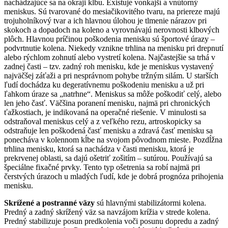
nachádzajúce sa na okraji kĺbu. Existuje vonkajší a vnútorný
meniskus. Sú tvarované do mesiačikovitého tvaru, na priereze majú
trojuholníkový tvar a ich hlavnou úlohou je tlmenie nárazov pri
skokoch a dopadoch na koleno a vyrovnávajú nerovnosti klbových
plôch. Hlavnou príčinou poškodenia menisku sú športové úrazy –
podvrtnutie kolena. Niekedy vznikne trhlina na menisku pri drepnutí
alebo rýchlom zohnutí alebo vystretí kolena. Najčastejšie sa trhá v
zadnej časti – tzv. zadný roh menisku, kde je meniskus vystavený
najväčšej záťaži a pri nesprávnom pohybe tržným silám. U starších
ľudí dochádza ku degeratívnemu poškodeniu menisku a už pri
ľahkom úraze sa „natrhne“. Meniskus sa môže poškodiť celý, alebo
len jeho časť. Väčšina poranení menisku, najmä pri chronických
ťažkostiach, je indikovaná na operačné riešenie. V minulosti sa
odstraňoval meniskus celý a z veľkého rezu, artroskopicky sa
odstraňuje len poškodená časť menisku a zdravá časť menisku sa
ponecháva v kolennom kĺbe na svojom pôvodnom mieste. Pozdĺžna
trhlina menisku, ktorá sa nachádza v časti menisku, ktorá je
prekrvenej oblasti, sa dajú ošetriť zošitím – sutúrou. Používajú sa
špeciálne fixačné prvky. Tento typ ošetrenia sa robí najmä pri
čerstvých úrazoch u mladých ľudí, kde je dobrá prognóza prihojenia
menisku.
Skrížené a postranné väzy
sú hlavnými stabilizátormi kolena.
Predný a zadný skrížený väz sa navzájom krížia v strede kolena.
Predný stabilizuje posun predkolenia voči posunu dopredu a zadný