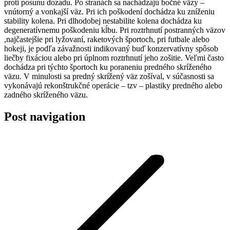
proti posunu dozadu. Po stranách sa nachádzajú bočné väzy –
vnútorný a vonkajší väz. Pri ich poškodení dochádza ku zníženiu
stability kolena. Pri dlhodobej nestabilite kolena dochádza ku
degeneratívnemu poškodeniu kĺbu. Pri roztrhnutí postranných väzov
,najčastejšie pri lyžovaní, raketových športoch, pri futbale alebo
hokeji, je podľa závažnosti indikovaný buď konzervatívny spôsob
liečby fixáciou alebo pri úplnom roztrhnutí jeho zošitie. Veľmi často
dochádza pri týchto športoch ku poraneniu predného skríženého
väzu. V minulosti sa predný skrížený väz zošíval, v súčasnosti sa
vykonávajú rekonštrukčné operácie – tzv – plastiky predného alebo
zadného skríženého väzu.
Post navigation