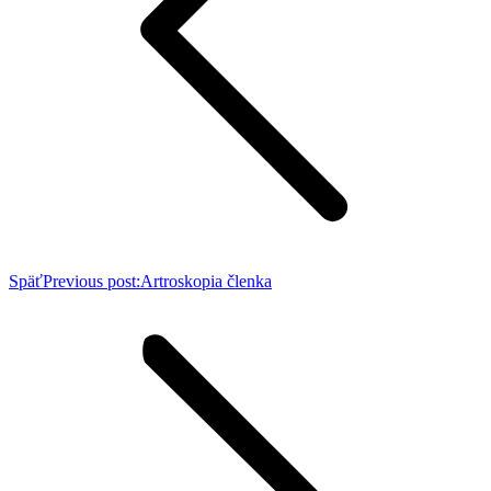
Späť
Previous post:
Artroskopia členka