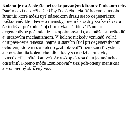
Koleno je najčastejšie artroskopovaným kĺbom v ľudskom tele.
Patrí medzi najzložitejšie kĺby ľudského tela. V kolene je mnoho
štruktúr, ktoré môžu byť následkom úrazu alebo degeneráciou
poškodené. Ide hlavne o menisky, predný a zadný skrížený väz a
často býva poškodená aj chrupavka. Tu ide väčšinou o
degeneratívne poškodenie – z opotrebovania, ale môže sa poškodiť
aj úrazovým mechanizmom. V kolene niekedy vznikajú voľné
chrupavkovité telieska, najmä u starších ľudí pri degeneratívnom
ochorení, ktoré môžu koleno „zablokovať“( nemožnosť vystretia
alebo zohnutia kolenného kĺbu, kedy sa medzi chrupavky
„vmedzerí“„určité tkanivo). Artroskopicky sa dajú jednoducho
odstrániť. Koleno môže „zablokovať“ tiež poškodený meniskus
alebo predný skrížený väz.