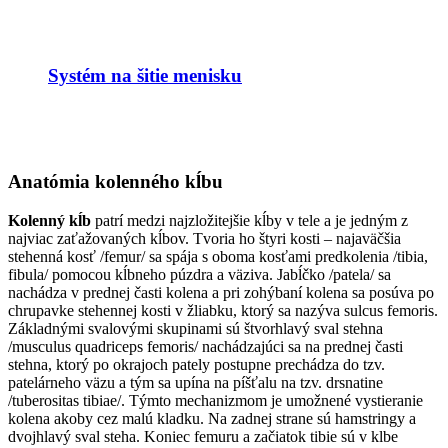
Systém na šitie menisku
Anatómia kolenného kĺbu
Kolenný kĺb
patrí medzi najzložitejšie kĺby v tele a je jedným z
najviac zaťažovaných kĺbov. Tvoria ho štyri kosti – najaväčšia
stehenná kosť /femur/ sa spája s oboma kosťami predkolenia /tibia,
fibula/ pomocou kĺbneho púzdra a väziva. Jabĺčko /patela/ sa
nachádza v prednej časti kolena a pri zohýbaní kolena sa posúva po
chrupavke stehennej kosti v žliabku, ktorý sa nazýva sulcus femoris.
Základnými svalovými skupinami sú štvorhlavý sval stehna
/musculus quadriceps femoris/ nachádzajúci sa na prednej časti
stehna, ktorý po okrajoch pately postupne prechádza do tzv.
patelárneho väzu a tým sa upína na píšťalu na tzv. drsnatine
/tuberositas tibiae/. Týmto mechanizmom je umožnené vystieranie
kolena akoby cez malú kladku. Na zadnej strane sú hamstringy a
dvojhlavý sval steha. Koniec femuru a začiatok tibie sú v klbe