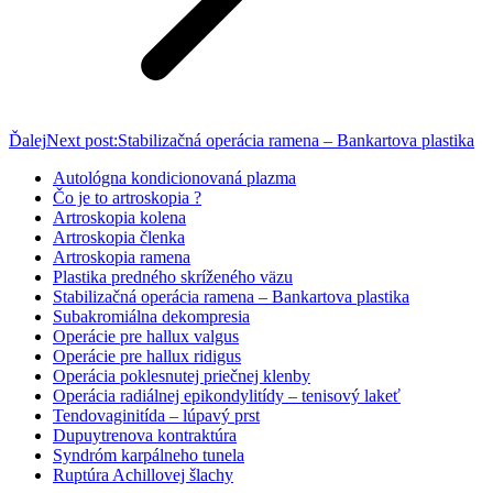
Ďalej
Next post:
Stabilizačná operácia ramena – Bankartova plastika
Autológna kondicionovaná plazma
Čo je to artroskopia ?
Artroskopia kolena
Artroskopia členka
Artroskopia ramena
Plastika predného skríženého väzu
Stabilizačná operácia ramena – Bankartova plastika
Subakromiálna dekompresia
Operácie pre hallux valgus
Operácie pre hallux ridigus
Operácia poklesnutej priečnej klenby
Operácia radiálnej epikondylitídy – tenisový lakeť
Tendovaginitída – lúpavý prst
Dupuytrenova kontraktúra
Syndróm karpálneho tunela
Ruptúra Achillovej šlachy