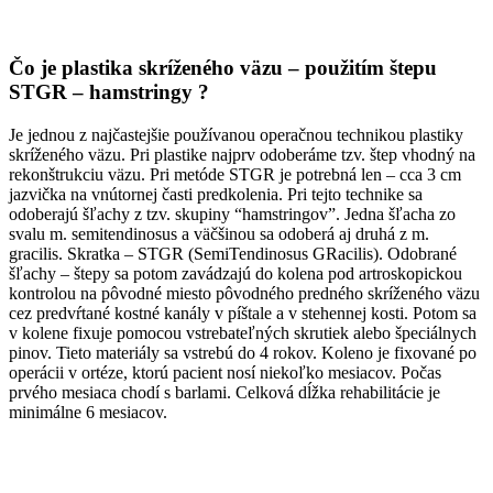
Čo je plastika skríženého väzu – použitím štepu
STGR – hamstringy ?
Je jednou z najčastejšie používanou operačnou technikou plastiky
skríženého väzu. Pri plastike najprv odoberáme tzv. štep vhodný na
rekonštrukciu väzu. Pri metóde STGR je potrebná len – cca 3 cm
jazvička na vnútornej časti predkolenia. Pri tejto technike sa
odoberajú šľachy z tzv. skupiny “hamstringov”. Jedna šľacha zo
svalu m. semitendinosus a väčšinou sa odoberá aj druhá z m.
gracilis. Skratka – STGR (SemiTendinosus GRacilis). Odobrané
šľachy – štepy sa potom zavádzajú do kolena pod artroskopickou
kontrolou na pôvodné miesto pôvodného predného skríženého väzu
cez predvŕtané kostné kanály v píštale a v stehennej kosti. Potom sa
v kolene fixuje pomocou vstrebateľných skrutiek alebo špeciálnych
pinov. Tieto materiály sa vstrebú do 4 rokov. Koleno je fixované po
operácii v ortéze, ktorú pacient nosí niekoľko mesiacov. Počas
prvého mesiaca chodí s barlami. Celková dĺžka rehabilitácie je
minimálne 6 mesiacov.