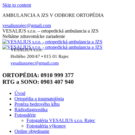
Skip to content
AMBULANCIA A JZS V ODBORE ORTOPÉDIA
vesaliusrajec@gmail.com
VESALIUS s.r.o. – ortopedická ambulancia a JZS
Neštátne zdravotnícke zariadenie
VESALIUS s.r.o.
Hollého 200/47 • 015 01 Rajec
vesaliusrajec@gmail.com
ORTOPÉDIA: 0910 999 377
RTG a SONO: 0903 407 940
Úvod
Ortopédia a traumatológia
Protéza bedrového kĺbu
Rádiodiagnostika
Fotogalérie
Fotogaléria VESALIUS s.r.o. Rajec
Fotogaléria výkonov
Online objednanie