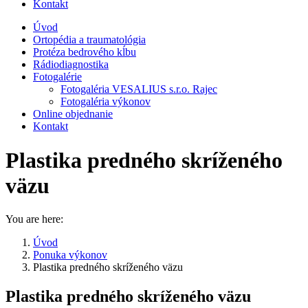
Kontakt
Úvod
Ortopédia a traumatológia
Protéza bedrového kĺbu
Rádiodiagnostika
Fotogalérie
Fotogaléria VESALIUS s.r.o. Rajec
Fotogaléria výkonov
Online objednanie
Kontakt
Plastika predného skríženého
väzu
You are here:
Úvod
Ponuka výkonov
Plastika predného skríženého väzu
Plastika predného skríženého väzu