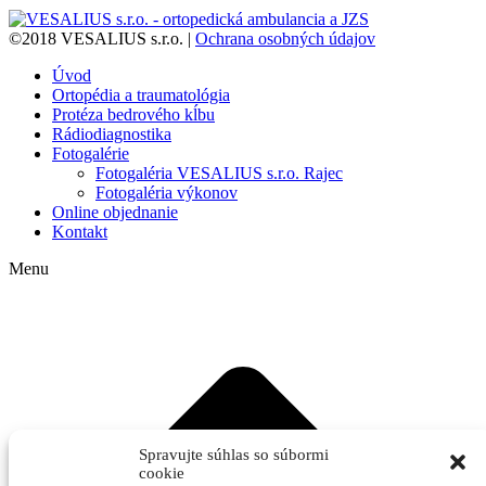
©2018 VESALIUS s.r.o. |
Ochrana osobných údajov
Úvod
Ortopédia a traumatológia
Protéza bedrového kĺbu
Rádiodiagnostika
Fotogalérie
Fotogaléria VESALIUS s.r.o. Rajec
Fotogaléria výkonov
Online objednanie
Kontakt
Menu
Spravujte súhlas so súbormi
cookie