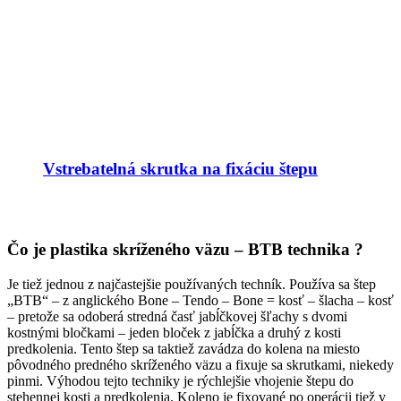
Vstrebatelná skrutka na fixáciu štepu
Čo je plastika skríženého väzu – BTB technika ?
Je tiež jednou z najčastejšie používaných techník. Používa sa štep
„BTB“ – z anglického Bone – Tendo – Bone = kosť – šlacha – kosť
– pretože sa odoberá stredná časť jabĺčkovej šľachy s dvomi
kostnými bločkami – jeden bloček z jabĺčka a druhý z kosti
predkolenia. Tento štep sa taktiež zavádza do kolena na miesto
pôvodného predného skríženého väzu a fixuje sa skrutkami, niekedy
pinmi. Výhodou tejto techniky je rýchlejšie vhojenie štepu do
stehennej kosti a predkolenia. Koleno je fixované po operácii tiež v